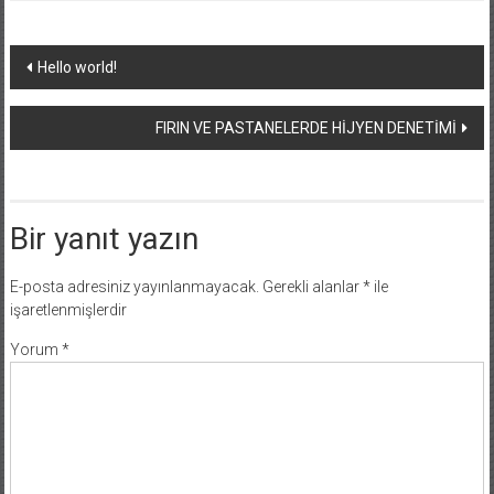
Yazı
Hello world!
dolaşımı
FIRIN VE PASTANELERDE HİJYEN DENETİMİ
Bir yanıt yazın
E-posta adresiniz yayınlanmayacak.
Gerekli alanlar
*
ile
işaretlenmişlerdir
Yorum
*