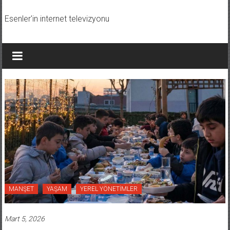
İçeriğe
geç
Esenler'in internet televizyonu
MANŞET
YAŞAM
YEREL YÖNETİMLER
Mart 5, 2026